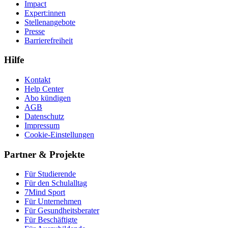
Impact
Expert:innen
Stellenangebote
Presse
Barrierefreiheit
Hilfe
Kontakt
Help Center
Abo kündigen
AGB
Datenschutz
Impressum
Cookie-Einstellungen
Partner & Projekte
Für Stu­die­rende
Für den Schulalltag
7Mind Sport
Für Unter­neh­men
Für Gesund­heits­be­ra­ter
Für Beschäftigte