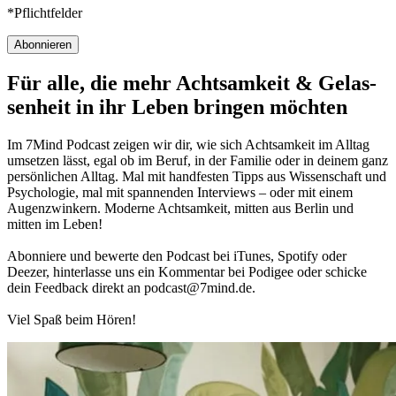
*Pflichtfelder
Abonnieren
Für alle, die mehr Acht­sam­keit & Gelas­
sen­heit in ihr Leben brin­gen möch­ten
Im 7Mind Pod­cast zeigen wir dir, wie sich Acht­sam­keit im Alltag
umset­zen lässt, egal ob im Beruf, in der Fami­lie oder in deinem ganz
per­sön­li­chen Alltag. Mal mit hand­fes­ten Tipps aus Wis­sen­schaft und
Psy­cho­lo­gie, mal mit spannenden Interviews – oder mit einem
Augen­zwin­kern. Moderne Acht­sam­keit, mitten aus Berlin und
mitten im Leben!
Abon­niere und bewerte den Pod­cast bei iTunes, Spo­tify oder
Deezer, hin­ter­lasse uns ein Kom­men­tar bei Podigee oder schi­cke
dein Feed­back direkt an podcast@​7​mind.​de.
Viel Spaß beim Hören!