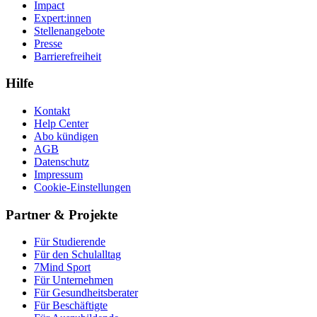
Impact
Expert:innen
Stellenangebote
Presse
Barrierefreiheit
Hilfe
Kontakt
Help Center
Abo kündigen
AGB
Datenschutz
Impressum
Cookie-Einstellungen
Partner & Projekte
Für Stu­die­rende
Für den Schulalltag
7Mind Sport
Für Unter­neh­men
Für Gesund­heits­be­ra­ter
Für Beschäftigte