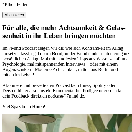
*Pflichtfelder
Abonnieren
Für alle, die mehr Acht­sam­keit & Gelas­
sen­heit in ihr Leben brin­gen möch­ten
Im 7Mind Pod­cast zeigen wir dir, wie sich Acht­sam­keit im Alltag
umset­zen lässt, egal ob im Beruf, in der Fami­lie oder in deinem ganz
per­sön­li­chen Alltag. Mal mit hand­fes­ten Tipps aus Wis­sen­schaft und
Psy­cho­lo­gie, mal mit spannenden Interviews – oder mit einem
Augen­zwin­kern. Moderne Acht­sam­keit, mitten aus Berlin und
mitten im Leben!
Abon­niere und bewerte den Pod­cast bei iTunes, Spo­tify oder
Deezer, hin­ter­lasse uns ein Kom­men­tar bei Podigee oder schi­cke
dein Feed­back direkt an podcast@​7​mind.​de.
Viel Spaß beim Hören!