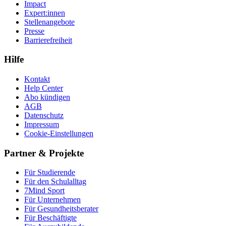
Impact
Expert:innen
Stellenangebote
Presse
Barrierefreiheit
Hilfe
Kontakt
Help Center
Abo kündigen
AGB
Datenschutz
Impressum
Cookie-Einstellungen
Partner & Projekte
Für Stu­die­rende
Für den Schulalltag
7Mind Sport
Für Unter­neh­men
Für Gesund­heits­be­ra­ter
Für Beschäftigte