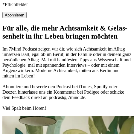
*Pflichtfelder
Abonnieren
Für alle, die mehr Acht­sam­keit & Gelas­
sen­heit in ihr Leben brin­gen möch­ten
Im 7Mind Pod­cast zeigen wir dir, wie sich Acht­sam­keit im Alltag
umset­zen lässt, egal ob im Beruf, in der Fami­lie oder in deinem ganz
per­sön­li­chen Alltag. Mal mit hand­fes­ten Tipps aus Wis­sen­schaft und
Psy­cho­lo­gie, mal mit spannenden Interviews – oder mit einem
Augen­zwin­kern. Moderne Acht­sam­keit, mitten aus Berlin und
mitten im Leben!
Abon­niere und bewerte den Pod­cast bei iTunes, Spo­tify oder
Deezer, hin­ter­lasse uns ein Kom­men­tar bei Podigee oder schi­cke
dein Feed­back direkt an podcast@​7​mind.​de.
Viel Spaß beim Hören!