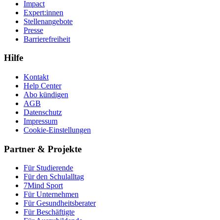
Impact
Expert:innen
Stellenangebote
Presse
Barrierefreiheit
Hilfe
Kontakt
Help Center
Abo kündigen
AGB
Datenschutz
Impressum
Cookie-Einstellungen
Partner & Projekte
Für Stu­die­rende
Für den Schulalltag
7Mind Sport
Für Unter­neh­men
Für Gesund­heits­be­ra­ter
Für Beschäftigte