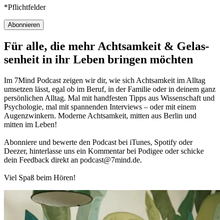
*Pflichtfelder
Abonnieren
Für alle, die mehr Acht­sam­keit & Gelas­
sen­heit in ihr Leben brin­gen möch­ten
Im 7Mind Pod­cast zeigen wir dir, wie sich Acht­sam­keit im Alltag
umset­zen lässt, egal ob im Beruf, in der Fami­lie oder in deinem ganz
per­sön­li­chen Alltag. Mal mit hand­fes­ten Tipps aus Wis­sen­schaft und
Psy­cho­lo­gie, mal mit spannenden Interviews – oder mit einem
Augen­zwin­kern. Moderne Acht­sam­keit, mitten aus Berlin und
mitten im Leben!
Abon­niere und bewerte den Pod­cast bei iTunes, Spo­tify oder
Deezer, hin­ter­lasse uns ein Kom­men­tar bei Podigee oder schi­cke
dein Feed­back direkt an podcast@​7​mind.​de.
Viel Spaß beim Hören!