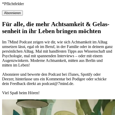
*Pflichtfelder
Abonnieren
Für alle, die mehr Acht­sam­keit & Gelas­
sen­heit in ihr Leben brin­gen möch­ten
Im 7Mind Pod­cast zeigen wir dir, wie sich Acht­sam­keit im Alltag
umset­zen lässt, egal ob im Beruf, in der Fami­lie oder in deinem ganz
per­sön­li­chen Alltag. Mal mit hand­fes­ten Tipps aus Wis­sen­schaft und
Psy­cho­lo­gie, mal mit spannenden Interviews – oder mit einem
Augen­zwin­kern. Moderne Acht­sam­keit, mitten aus Berlin und
mitten im Leben!
Abon­niere und bewerte den Pod­cast bei iTunes, Spo­tify oder
Deezer, hin­ter­lasse uns ein Kom­men­tar bei Podigee oder schi­cke
dein Feed­back direkt an podcast@​7​mind.​de.
Viel Spaß beim Hören!