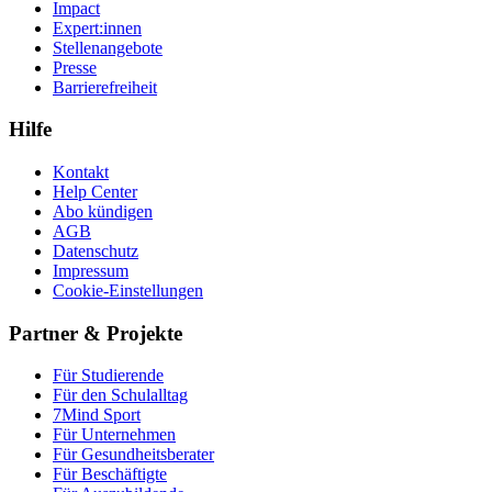
Impact
Expert:innen
Stellenangebote
Presse
Barrierefreiheit
Hilfe
Kontakt
Help Center
Abo kündigen
AGB
Datenschutz
Impressum
Cookie-Einstellungen
Partner & Projekte
Für Stu­die­rende
Für den Schulalltag
7Mind Sport
Für Unter­neh­men
Für Gesund­heits­be­ra­ter
Für Beschäftigte