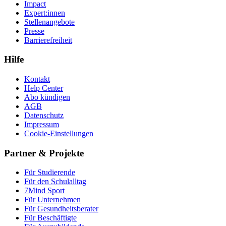
Impact
Expert:innen
Stellenangebote
Presse
Barrierefreiheit
Hilfe
Kontakt
Help Center
Abo kündigen
AGB
Datenschutz
Impressum
Cookie-Einstellungen
Partner & Projekte
Für Stu­die­rende
Für den Schulalltag
7Mind Sport
Für Unter­neh­men
Für Gesund­heits­be­ra­ter
Für Beschäftigte