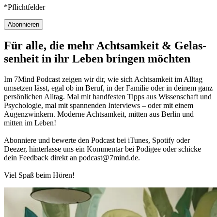
*Pflichtfelder
Abonnieren
Für alle, die mehr Acht­sam­keit & Gelas­
sen­heit in ihr Leben brin­gen möch­ten
Im 7Mind Pod­cast zeigen wir dir, wie sich Acht­sam­keit im Alltag
umset­zen lässt, egal ob im Beruf, in der Fami­lie oder in deinem ganz
per­sön­li­chen Alltag. Mal mit hand­fes­ten Tipps aus Wis­sen­schaft und
Psy­cho­lo­gie, mal mit spannenden Interviews – oder mit einem
Augen­zwin­kern. Moderne Acht­sam­keit, mitten aus Berlin und
mitten im Leben!
Abon­niere und bewerte den Pod­cast bei iTunes, Spo­tify oder
Deezer, hin­ter­lasse uns ein Kom­men­tar bei Podigee oder schi­cke
dein Feed­back direkt an podcast@​7​mind.​de.
Viel Spaß beim Hören!