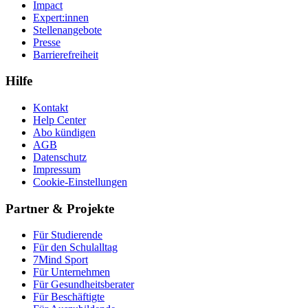
Impact
Expert:innen
Stellenangebote
Presse
Barrierefreiheit
Hilfe
Kontakt
Help Center
Abo kündigen
AGB
Datenschutz
Impressum
Cookie-Einstellungen
Partner & Projekte
Für Stu­die­rende
Für den Schulalltag
7Mind Sport
Für Unter­neh­men
Für Gesund­heits­be­ra­ter
Für Beschäftigte