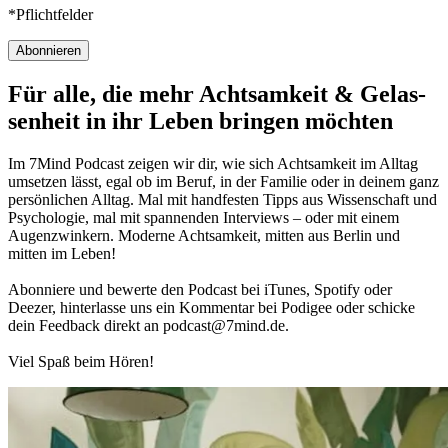
*Pflichtfelder
Abonnieren
Für alle, die mehr Acht­sam­keit & Gelas­
sen­heit in ihr Leben brin­gen möch­ten
Im 7Mind Pod­cast zeigen wir dir, wie sich Acht­sam­keit im Alltag
umset­zen lässt, egal ob im Beruf, in der Fami­lie oder in deinem ganz
per­sön­li­chen Alltag. Mal mit hand­fes­ten Tipps aus Wis­sen­schaft und
Psy­cho­lo­gie, mal mit spannenden Interviews – oder mit einem
Augen­zwin­kern. Moderne Acht­sam­keit, mitten aus Berlin und
mitten im Leben!
Abon­niere und bewerte den Pod­cast bei iTunes, Spo­tify oder
Deezer, hin­ter­lasse uns ein Kom­men­tar bei Podigee oder schi­cke
dein Feed­back direkt an podcast@​7​mind.​de.
Viel Spaß beim Hören!