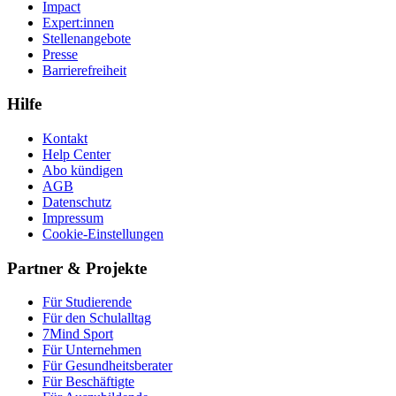
Impact
Expert:innen
Stellenangebote
Presse
Barrierefreiheit
Hilfe
Kontakt
Help Center
Abo kündigen
AGB
Datenschutz
Impressum
Cookie-Einstellungen
Partner & Projekte
Für Stu­die­rende
Für den Schulalltag
7Mind Sport
Für Unter­neh­men
Für Gesund­heits­be­ra­ter
Für Beschäftigte