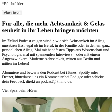
*Pflichtfelder
Abonnieren
Für alle, die mehr Acht­sam­keit & Gelas­
sen­heit in ihr Leben brin­gen möch­ten
Im 7Mind Pod­cast zeigen wir dir, wie sich Acht­sam­keit im Alltag
umset­zen lässt, egal ob im Beruf, in der Fami­lie oder in deinem ganz
per­sön­li­chen Alltag. Mal mit hand­fes­ten Tipps aus Wis­sen­schaft und
Psy­cho­lo­gie, mal mit spannenden Interviews – oder mit einem
Augen­zwin­kern. Moderne Acht­sam­keit, mitten aus Berlin und
mitten im Leben!
Abon­niere und bewerte den Pod­cast bei iTunes, Spo­tify oder
Deezer, hin­ter­lasse uns ein Kom­men­tar bei Podigee oder schi­cke
dein Feed­back direkt an podcast@​7​mind.​de.
Viel Spaß beim Hören!