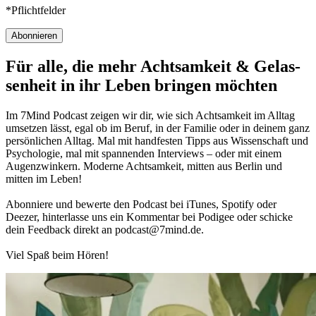
*Pflichtfelder
Abonnieren
Für alle, die mehr Acht­sam­keit & Gelas­
sen­heit in ihr Leben brin­gen möch­ten
Im 7Mind Pod­cast zeigen wir dir, wie sich Acht­sam­keit im Alltag
umset­zen lässt, egal ob im Beruf, in der Fami­lie oder in deinem ganz
per­sön­li­chen Alltag. Mal mit hand­fes­ten Tipps aus Wis­sen­schaft und
Psy­cho­lo­gie, mal mit spannenden Interviews – oder mit einem
Augen­zwin­kern. Moderne Acht­sam­keit, mitten aus Berlin und
mitten im Leben!
Abon­niere und bewerte den Pod­cast bei iTunes, Spo­tify oder
Deezer, hin­ter­lasse uns ein Kom­men­tar bei Podigee oder schi­cke
dein Feed­back direkt an podcast@​7​mind.​de.
Viel Spaß beim Hören!