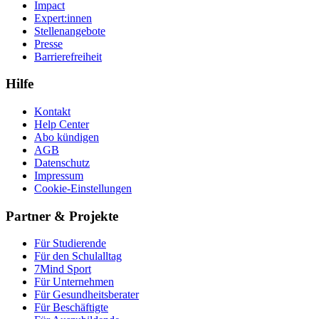
Impact
Expert:innen
Stellenangebote
Presse
Barrierefreiheit
Hilfe
Kontakt
Help Center
Abo kündigen
AGB
Datenschutz
Impressum
Cookie-Einstellungen
Partner & Projekte
Für Stu­die­rende
Für den Schulalltag
7Mind Sport
Für Unter­neh­men
Für Gesund­heits­be­ra­ter
Für Beschäftigte