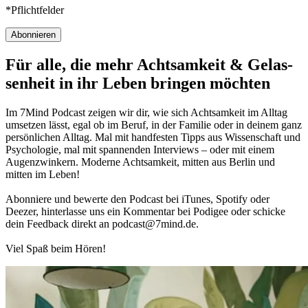
*Pflichtfelder
Abonnieren
Für alle, die mehr Acht­sam­keit & Gelas­
sen­heit in ihr Leben brin­gen möch­ten
Im 7Mind Pod­cast zeigen wir dir, wie sich Acht­sam­keit im Alltag
umset­zen lässt, egal ob im Beruf, in der Fami­lie oder in deinem ganz
per­sön­li­chen Alltag. Mal mit hand­fes­ten Tipps aus Wis­sen­schaft und
Psy­cho­lo­gie, mal mit spannenden Interviews – oder mit einem
Augen­zwin­kern. Moderne Acht­sam­keit, mitten aus Berlin und
mitten im Leben!
Abon­niere und bewerte den Pod­cast bei iTunes, Spo­tify oder
Deezer, hin­ter­lasse uns ein Kom­men­tar bei Podigee oder schi­cke
dein Feed­back direkt an podcast@​7​mind.​de.
Viel Spaß beim Hören!