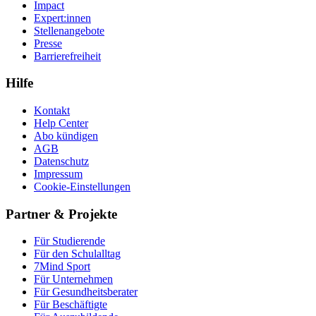
Impact
Expert:innen
Stellenangebote
Presse
Barrierefreiheit
Hilfe
Kontakt
Help Center
Abo kündigen
AGB
Datenschutz
Impressum
Cookie-Einstellungen
Partner & Projekte
Für Stu­die­rende
Für den Schulalltag
7Mind Sport
Für Unter­neh­men
Für Gesund­heits­be­ra­ter
Für Beschäftigte