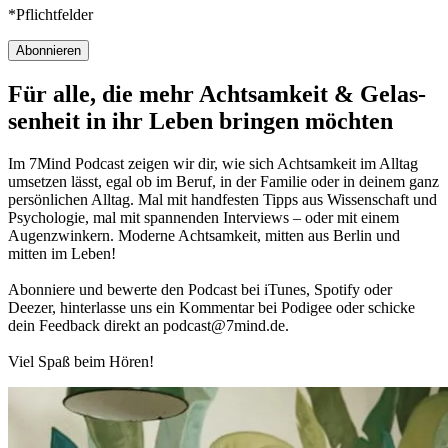
*Pflichtfelder
Abonnieren
Für alle, die mehr Acht­sam­keit & Gelas­
sen­heit in ihr Leben brin­gen möch­ten
Im 7Mind Pod­cast zeigen wir dir, wie sich Acht­sam­keit im Alltag
umset­zen lässt, egal ob im Beruf, in der Fami­lie oder in deinem ganz
per­sön­li­chen Alltag. Mal mit hand­fes­ten Tipps aus Wis­sen­schaft und
Psy­cho­lo­gie, mal mit spannenden Interviews – oder mit einem
Augen­zwin­kern. Moderne Acht­sam­keit, mitten aus Berlin und
mitten im Leben!
Abon­niere und bewerte den Pod­cast bei iTunes, Spo­tify oder
Deezer, hin­ter­lasse uns ein Kom­men­tar bei Podigee oder schi­cke
dein Feed­back direkt an podcast@​7​mind.​de.
Viel Spaß beim Hören!