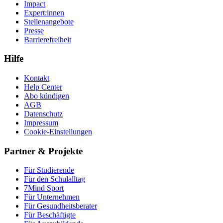
Impact
Expert:innen
Stellenangebote
Presse
Barrierefreiheit
Hilfe
Kontakt
Help Center
Abo kündigen
AGB
Datenschutz
Impressum
Cookie-Einstellungen
Partner & Projekte
Für Stu­die­rende
Für den Schulalltag
7Mind Sport
Für Unter­neh­men
Für Gesund­heits­be­ra­ter
Für Beschäftigte