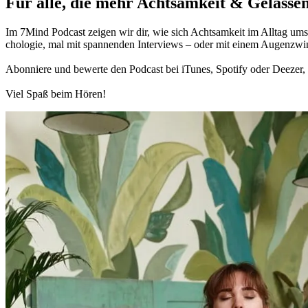
Für alle, die mehr Acht­sam­keit & Gelas­sen
Im 7Mind Pod­cast zeigen wir dir, wie sich Acht­sam­keit im Alltag umset
cho­lo­gie, mal mit spannenden Interviews – oder mit einem Augen­zwi
Abon­niere und bewerte den Pod­cast bei iTunes, Spo­tify oder Deezer, h
Viel Spaß beim Hören!