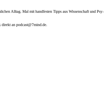
li­chen Alltag. Mal mit hand­fes­ten Tipps aus Wis­sen­schaft und Psy­
k direkt an podcast@​7​mind.​de.