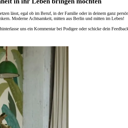
­heit in ihr Leben brin­gen möch­ten
­zen lässt, egal ob im Beruf, in der Fami­lie oder in deinem ganz per­sön­
n­kern. Moderne Acht­sam­keit, mitten aus Berlin und mitten im Leben!
in­ter­lasse uns ein Kom­men­tar bei Podigee oder schi­cke dein Feed­bac