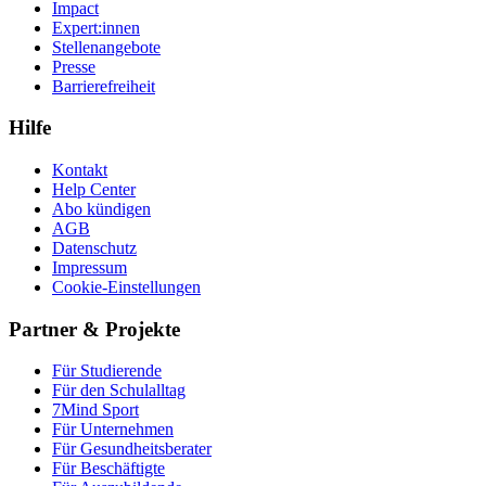
Impact
Expert:innen
Stellenangebote
Presse
Barrierefreiheit
Hilfe
Kontakt
Help Center
Abo kündigen
AGB
Datenschutz
Impressum
Cookie-Einstellungen
Partner & Projekte
Für Stu­die­rende
Für den Schulalltag
7Mind Sport
Für Unter­neh­men
Für Gesund­heits­be­ra­ter
Für Beschäftigte