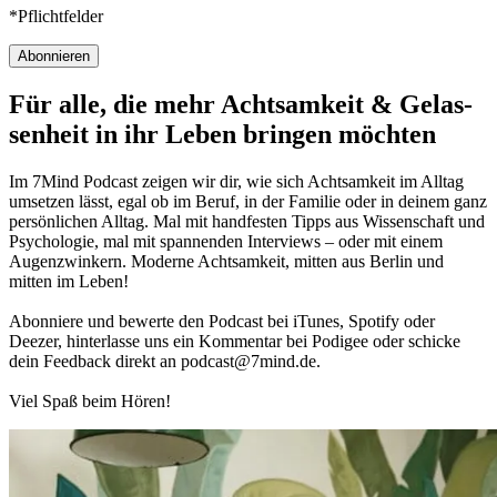
*Pflichtfelder
Abonnieren
Für alle, die mehr Acht­sam­keit & Gelas­
sen­heit in ihr Leben brin­gen möch­ten
Im 7Mind Pod­cast zeigen wir dir, wie sich Acht­sam­keit im Alltag
umset­zen lässt, egal ob im Beruf, in der Fami­lie oder in deinem ganz
per­sön­li­chen Alltag. Mal mit hand­fes­ten Tipps aus Wis­sen­schaft und
Psy­cho­lo­gie, mal mit spannenden Interviews – oder mit einem
Augen­zwin­kern. Moderne Acht­sam­keit, mitten aus Berlin und
mitten im Leben!
Abon­niere und bewerte den Pod­cast bei iTunes, Spo­tify oder
Deezer, hin­ter­lasse uns ein Kom­men­tar bei Podigee oder schi­cke
dein Feed­back direkt an podcast@​7​mind.​de.
Viel Spaß beim Hören!