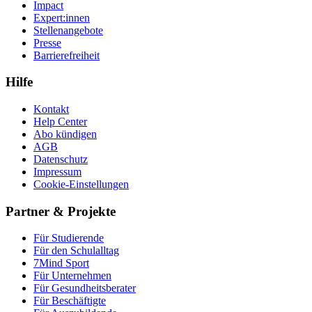
Impact
Expert:innen
Stellenangebote
Presse
Barrierefreiheit
Hilfe
Kontakt
Help Center
Abo kündigen
AGB
Datenschutz
Impressum
Cookie-Einstellungen
Partner & Projekte
Für Stu­die­rende
Für den Schulalltag
7Mind Sport
Für Unter­neh­men
Für Gesund­heits­be­ra­ter
Für Beschäftigte