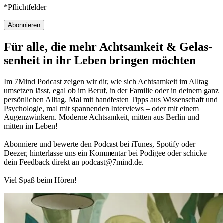
*Pflichtfelder
Abonnieren
Für alle, die mehr Acht­sam­keit & Gelas­
sen­heit in ihr Leben brin­gen möch­ten
Im 7Mind Pod­cast zeigen wir dir, wie sich Acht­sam­keit im Alltag
umset­zen lässt, egal ob im Beruf, in der Fami­lie oder in deinem ganz
per­sön­li­chen Alltag. Mal mit hand­fes­ten Tipps aus Wis­sen­schaft und
Psy­cho­lo­gie, mal mit spannenden Interviews – oder mit einem
Augen­zwin­kern. Moderne Acht­sam­keit, mitten aus Berlin und
mitten im Leben!
Abon­niere und bewerte den Pod­cast bei iTunes, Spo­tify oder
Deezer, hin­ter­lasse uns ein Kom­men­tar bei Podigee oder schi­cke
dein Feed­back direkt an podcast@​7​mind.​de.
Viel Spaß beim Hören!