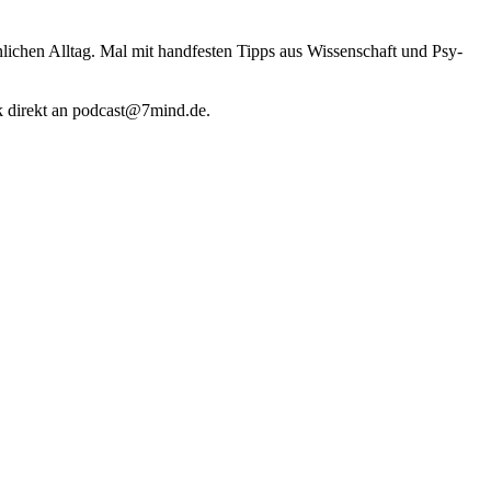
li­chen Alltag. Mal mit hand­fes­ten Tipps aus Wis­sen­schaft und Psy­
k direkt an podcast@​7​mind.​de.