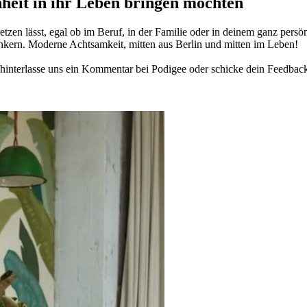
­heit in ihr Leben brin­gen möch­ten
­zen lässt, egal ob im Beruf, in der Fami­lie oder in deinem ganz per­sön­
n­kern. Moderne Acht­sam­keit, mitten aus Berlin und mitten im Leben!
in­ter­lasse uns ein Kom­men­tar bei Podigee oder schi­cke dein Feed­bac