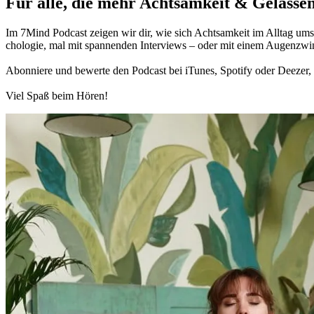
Für alle, die mehr Acht­sam­keit & Gelas­sen
Im 7Mind Pod­cast zeigen wir dir, wie sich Acht­sam­keit im Alltag umset
cho­lo­gie, mal mit spannenden Interviews – oder mit einem Augen­zwi
Abon­niere und bewerte den Pod­cast bei iTunes, Spo­tify oder Deezer, h
Viel Spaß beim Hören!