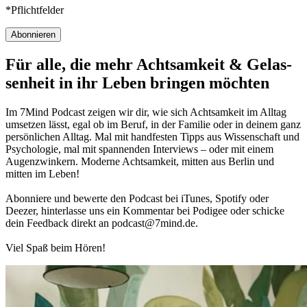
*Pflichtfelder
Abonnieren
Für alle, die mehr Acht­sam­keit & Gelas­
sen­heit in ihr Leben brin­gen möch­ten
Im 7Mind Pod­cast zeigen wir dir, wie sich Acht­sam­keit im Alltag
umset­zen lässt, egal ob im Beruf, in der Fami­lie oder in deinem ganz
per­sön­li­chen Alltag. Mal mit hand­fes­ten Tipps aus Wis­sen­schaft und
Psy­cho­lo­gie, mal mit spannenden Interviews – oder mit einem
Augen­zwin­kern. Moderne Acht­sam­keit, mitten aus Berlin und
mitten im Leben!
Abon­niere und bewerte den Pod­cast bei iTunes, Spo­tify oder
Deezer, hin­ter­lasse uns ein Kom­men­tar bei Podigee oder schi­cke
dein Feed­back direkt an podcast@​7​mind.​de.
Viel Spaß beim Hören!