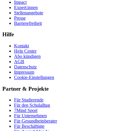
Impact
Expert:innen
Stellenangebote
Presse
Barrierefreiheit
Hilfe
Kontakt
Help Center
Abo kündigen
AGB
Datenschutz
Impressum
Cookie-Einstellungen
Partner & Projekte
Für Stu­die­rende
Für den Schulalltag
7Mind Sport
Für Unter­neh­men
Für Gesund­heits­be­ra­ter
Für Beschäftigte