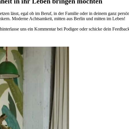
­heit in ihr Leben brin­gen möch­ten
­zen lässt, egal ob im Beruf, in der Fami­lie oder in deinem ganz per­sön­
n­kern. Moderne Acht­sam­keit, mitten aus Berlin und mitten im Leben!
in­ter­lasse uns ein Kom­men­tar bei Podigee oder schi­cke dein Feed­bac