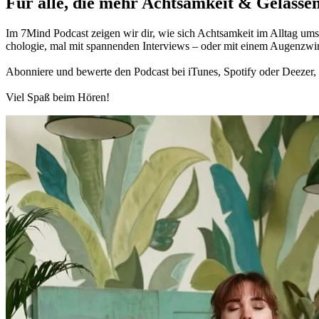
Für alle, die mehr Acht­sam­keit & Gelas­sen
Im 7Mind Pod­cast zeigen wir dir, wie sich Acht­sam­keit im Alltag umset
cho­lo­gie, mal mit spannenden Interviews – oder mit einem Augen­zwi
Abon­niere und bewerte den Pod­cast bei iTunes, Spo­tify oder Deezer, h
Viel Spaß beim Hören!