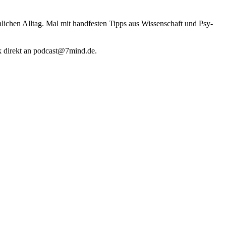
li­chen Alltag. Mal mit hand­fes­ten Tipps aus Wis­sen­schaft und Psy­
k direkt an podcast@​7​mind.​de.