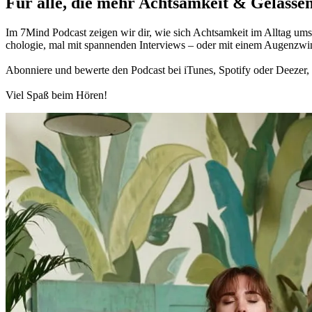
Für alle, die mehr Acht­sam­keit & Gelas­sen
Im 7Mind Pod­cast zeigen wir dir, wie sich Acht­sam­keit im Alltag umset
cho­lo­gie, mal mit spannenden Interviews – oder mit einem Augen­zwi
Abon­niere und bewerte den Pod­cast bei iTunes, Spo­tify oder Deezer, h
Viel Spaß beim Hören!