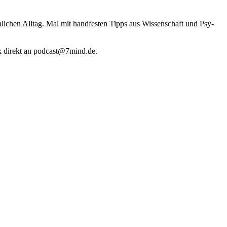
li­chen Alltag. Mal mit hand­fes­ten Tipps aus Wis­sen­schaft und Psy­
k direkt an podcast@​7​mind.​de.