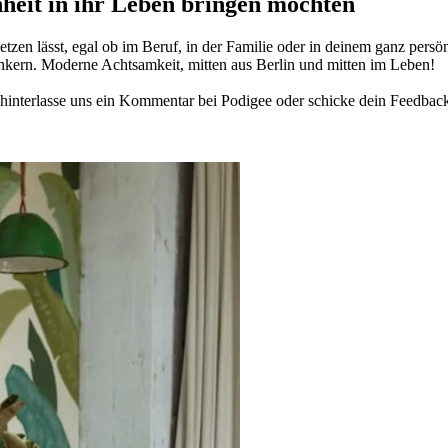
­heit in ihr Leben brin­gen möch­ten
­zen lässt, egal ob im Beruf, in der Fami­lie oder in deinem ganz per­sön­
n­kern. Moderne Acht­sam­keit, mitten aus Berlin und mitten im Leben!
in­ter­lasse uns ein Kom­men­tar bei Podigee oder schi­cke dein Feed­bac