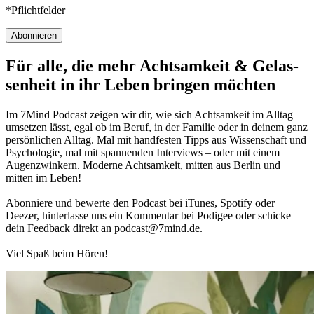
*Pflichtfelder
Abonnieren
Für alle, die mehr Acht­sam­keit & Gelas­
sen­heit in ihr Leben brin­gen möch­ten
Im 7Mind Pod­cast zeigen wir dir, wie sich Acht­sam­keit im Alltag
umset­zen lässt, egal ob im Beruf, in der Fami­lie oder in deinem ganz
per­sön­li­chen Alltag. Mal mit hand­fes­ten Tipps aus Wis­sen­schaft und
Psy­cho­lo­gie, mal mit spannenden Interviews – oder mit einem
Augen­zwin­kern. Moderne Acht­sam­keit, mitten aus Berlin und
mitten im Leben!
Abon­niere und bewerte den Pod­cast bei iTunes, Spo­tify oder
Deezer, hin­ter­lasse uns ein Kom­men­tar bei Podigee oder schi­cke
dein Feed­back direkt an podcast@​7​mind.​de.
Viel Spaß beim Hören!