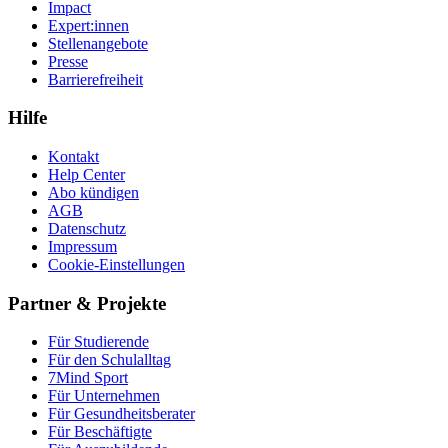
Impact
Expert:innen
Stellenangebote
Presse
Barrierefreiheit
Hilfe
Kontakt
Help Center
Abo kündigen
AGB
Datenschutz
Impressum
Cookie-Einstellungen
Partner & Projekte
Für Stu­die­rende
Für den Schulalltag
7Mind Sport
Für Unter­neh­men
Für Gesund­heits­be­ra­ter
Für Beschäftigte