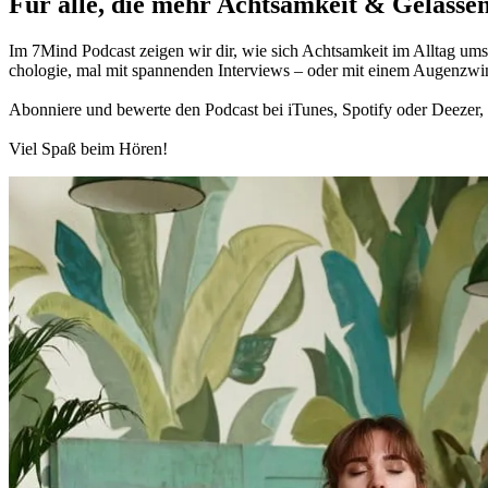
Für alle, die mehr Acht­sam­keit & Gelas­sen
Im 7Mind Pod­cast zeigen wir dir, wie sich Acht­sam­keit im Alltag umset
cho­lo­gie, mal mit spannenden Interviews – oder mit einem Augen­zwi
Abon­niere und bewerte den Pod­cast bei iTunes, Spo­tify oder Deezer, h
Viel Spaß beim Hören!