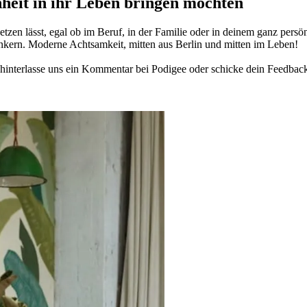
­heit in ihr Leben brin­gen möch­ten
­zen lässt, egal ob im Beruf, in der Fami­lie oder in deinem ganz per­sön­
n­kern. Moderne Acht­sam­keit, mitten aus Berlin und mitten im Leben!
in­ter­lasse uns ein Kom­men­tar bei Podigee oder schi­cke dein Feed­bac