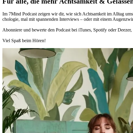
Für alle, die mehr Acht­sam­keit & Gelas­sen
Im 7Mind Pod­cast zeigen wir dir, wie sich Acht­sam­keit im Alltag umset
cho­lo­gie, mal mit spannenden Interviews – oder mit einem Augen­zwi
Abon­niere und bewerte den Pod­cast bei iTunes, Spo­tify oder Deezer, h
Viel Spaß beim Hören!