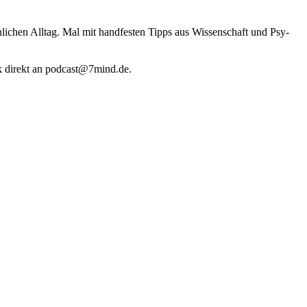
li­chen Alltag. Mal mit hand­fes­ten Tipps aus Wis­sen­schaft und Psy­
k direkt an podcast@​7​mind.​de.