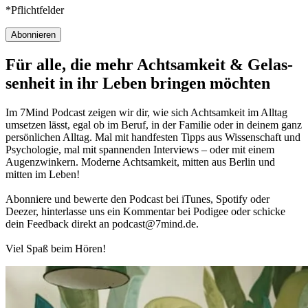
*Pflichtfelder
Abonnieren
Für alle, die mehr Acht­sam­keit & Gelas­
sen­heit in ihr Leben brin­gen möch­ten
Im 7Mind Pod­cast zeigen wir dir, wie sich Acht­sam­keit im Alltag
umset­zen lässt, egal ob im Beruf, in der Fami­lie oder in deinem ganz
per­sön­li­chen Alltag. Mal mit hand­fes­ten Tipps aus Wis­sen­schaft und
Psy­cho­lo­gie, mal mit spannenden Interviews – oder mit einem
Augen­zwin­kern. Moderne Acht­sam­keit, mitten aus Berlin und
mitten im Leben!
Abon­niere und bewerte den Pod­cast bei iTunes, Spo­tify oder
Deezer, hin­ter­lasse uns ein Kom­men­tar bei Podigee oder schi­cke
dein Feed­back direkt an podcast@​7​mind.​de.
Viel Spaß beim Hören!