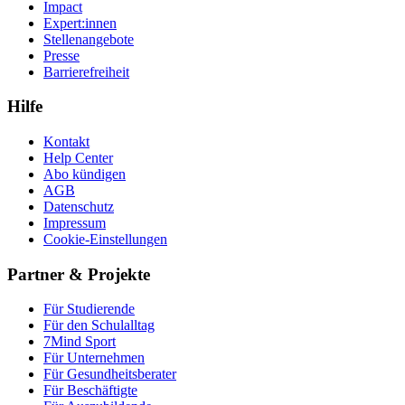
Impact
Expert:innen
Stellenangebote
Presse
Barrierefreiheit
Hilfe
Kontakt
Help Center
Abo kündigen
AGB
Datenschutz
Impressum
Cookie-Einstellungen
Partner & Projekte
Für Stu­die­rende
Für den Schulalltag
7Mind Sport
Für Unter­neh­men
Für Gesund­heits­be­ra­ter
Für Beschäftigte