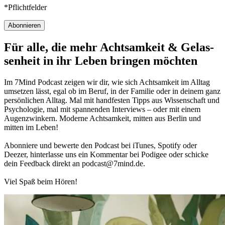
*Pflichtfelder
Abonnieren
Für alle, die mehr Acht­sam­keit & Gelas­
sen­heit in ihr Leben brin­gen möch­ten
Im 7Mind Pod­cast zeigen wir dir, wie sich Acht­sam­keit im Alltag
umset­zen lässt, egal ob im Beruf, in der Fami­lie oder in deinem ganz
per­sön­li­chen Alltag. Mal mit hand­fes­ten Tipps aus Wis­sen­schaft und
Psy­cho­lo­gie, mal mit spannenden Interviews – oder mit einem
Augen­zwin­kern. Moderne Acht­sam­keit, mitten aus Berlin und
mitten im Leben!
Abon­niere und bewerte den Pod­cast bei iTunes, Spo­tify oder
Deezer, hin­ter­lasse uns ein Kom­men­tar bei Podigee oder schi­cke
dein Feed­back direkt an podcast@​7​mind.​de.
Viel Spaß beim Hören!