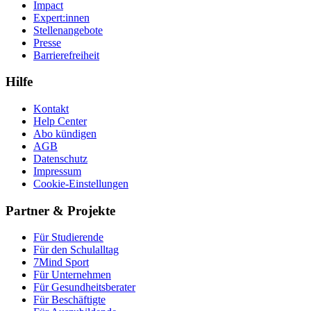
Impact
Expert:innen
Stellenangebote
Presse
Barrierefreiheit
Hilfe
Kontakt
Help Center
Abo kündigen
AGB
Datenschutz
Impressum
Cookie-Einstellungen
Partner & Projekte
Für Stu­die­rende
Für den Schulalltag
7Mind Sport
Für Unter­neh­men
Für Gesund­heits­be­ra­ter
Für Beschäftigte