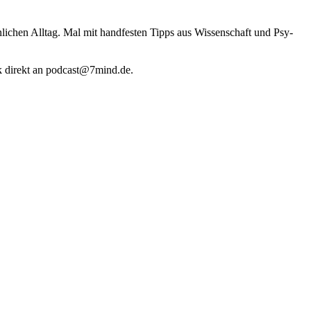
li­chen Alltag. Mal mit hand­fes­ten Tipps aus Wis­sen­schaft und Psy­
k direkt an podcast@​7​mind.​de.