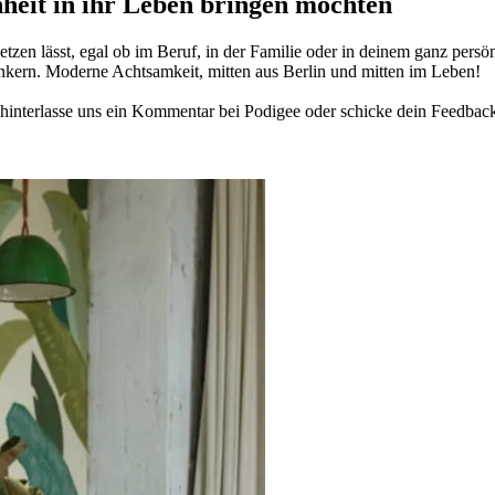
­heit in ihr Leben brin­gen möch­ten
­zen lässt, egal ob im Beruf, in der Fami­lie oder in deinem ganz per­sön­
n­kern. Moderne Acht­sam­keit, mitten aus Berlin und mitten im Leben!
in­ter­lasse uns ein Kom­men­tar bei Podigee oder schi­cke dein Feed­bac