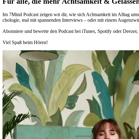
Für alle, die mehr Acht­sam­keit & Gelas­sen
Im 7Mind Pod­cast zeigen wir dir, wie sich Acht­sam­keit im Alltag umset
cho­lo­gie, mal mit spannenden Interviews – oder mit einem Augen­zwi
Abon­niere und bewerte den Pod­cast bei iTunes, Spo­tify oder Deezer, h
Viel Spaß beim Hören!