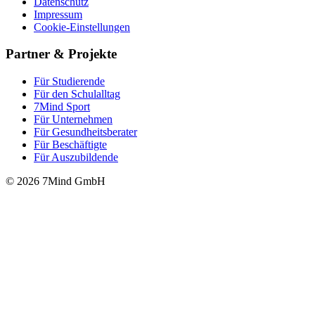
Datenschutz
Impressum
Cookie-Einstellungen
Partner & Projekte
Für Stu­die­rende
Für den Schulalltag
7Mind Sport
Für Unter­neh­men
Für Gesund­heits­be­ra­ter
Für Beschäftigte
Für Auszubildende
© 2026 7Mind GmbH