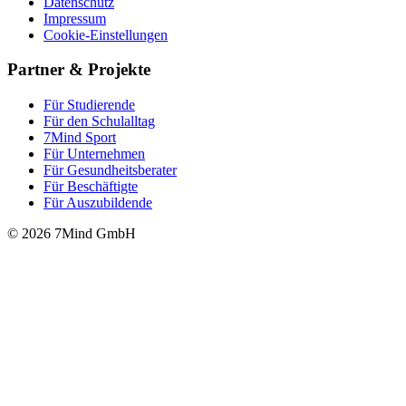
Datenschutz
Impressum
Cookie-Einstellungen
Partner & Projekte
Für Stu­die­rende
Für den Schulalltag
7Mind Sport
Für Unter­neh­men
Für Gesund­heits­be­ra­ter
Für Beschäftigte
Für Auszubildende
© 2026 7Mind GmbH