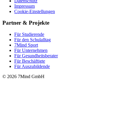
Datenschutz
Impressum
Cookie-Einstellungen
Partner & Projekte
Für Stu­die­rende
Für den Schulalltag
7Mind Sport
Für Unter­neh­men
Für Gesund­heits­be­ra­ter
Für Beschäftigte
Für Auszubildende
© 2026 7Mind GmbH