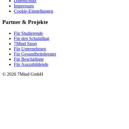
Datenschutz
Impressum
Cookie-Einstellungen
Partner & Projekte
Für Stu­die­rende
Für den Schulalltag
7Mind Sport
Für Unter­neh­men
Für Gesund­heits­be­ra­ter
Für Beschäftigte
Für Auszubildende
© 2026 7Mind GmbH