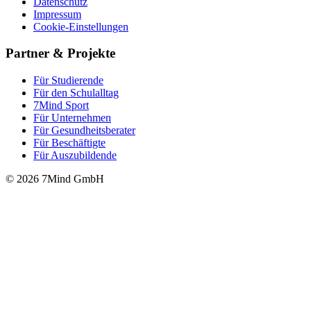
Datenschutz
Impressum
Cookie-Einstellungen
Partner & Projekte
Für Stu­die­rende
Für den Schulalltag
7Mind Sport
Für Unter­neh­men
Für Gesund­heits­be­ra­ter
Für Beschäftigte
Für Auszubildende
© 2026 7Mind GmbH