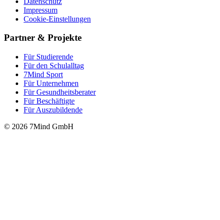
Datenschutz
Impressum
Cookie-Einstellungen
Partner & Projekte
Für Stu­die­rende
Für den Schulalltag
7Mind Sport
Für Unter­neh­men
Für Gesund­heits­be­ra­ter
Für Beschäftigte
Für Auszubildende
© 2026 7Mind GmbH