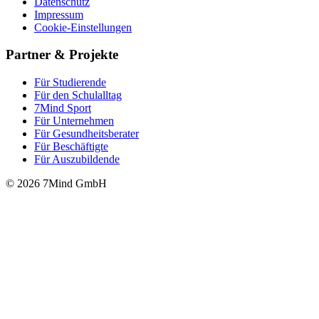
Datenschutz
Impressum
Cookie-Einstellungen
Partner & Projekte
Für Stu­die­rende
Für den Schulalltag
7Mind Sport
Für Unter­neh­men
Für Gesund­heits­be­ra­ter
Für Beschäftigte
Für Auszubildende
© 2026 7Mind GmbH