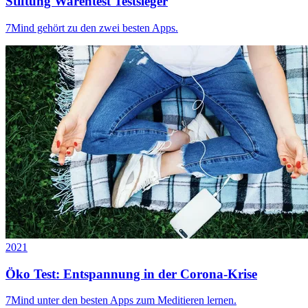
Stiftung Warentest Testsieger
7Mind gehört zu den zwei besten Apps.
2021
Öko Test: Entspannung in der Corona-Krise
7Mind unter den besten Apps zum Meditieren lernen.