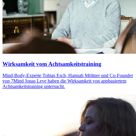
Wirksamkeit vom Achtsamkeitstraining
Mind-Body-Experte Tobias Esch, Hannah Mölt­ner und Co-Foun­der
von 7Mind Jonas Leve haben die Wirk­sam­keit von app­ba­sier­tem
Acht­sam­keits­trai­ning unter­sucht.