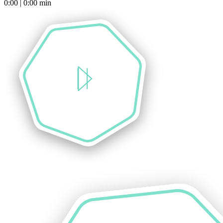
0:00
|
0:00
min