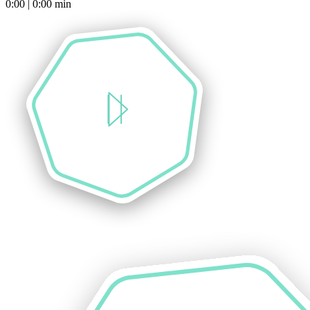
0:00
|
0:00
min