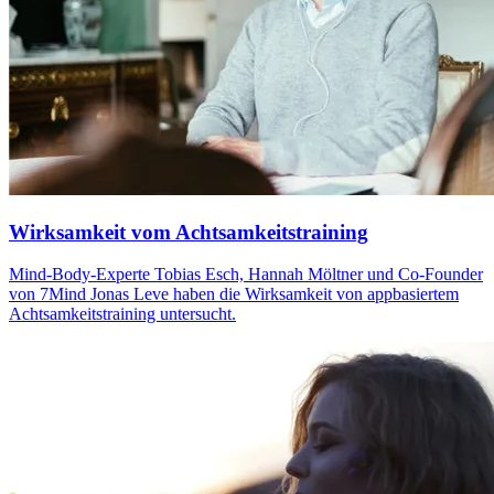
Wirksamkeit vom Achtsamkeitstraining
Mind-Body-Experte Tobias Esch, Hannah Mölt­ner und Co-Foun­der
von 7Mind Jonas Leve haben die Wirk­sam­keit von app­ba­sier­tem
Acht­sam­keits­trai­ning unter­sucht.