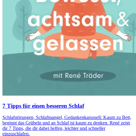
7 Tipps für einen besseren Schlaf
Schlafstörungen, Schlafmangel, Gedankenkarussell: Kaum zu Bett,
beginnt das Grübeln und an Schlaf ist kaum zu denken. René zeigt
dir 7 Tipps, die dir dabei helfen, leichter und schneller
einzuschlafen.