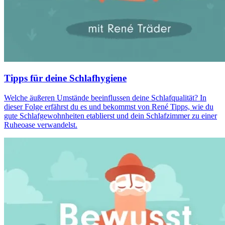
Tipps für deine Schlafhygiene
Welche äußeren Umstände beeinflussen deine Schlafqualität? In
dieser Folge erfährst du es und bekommst von René Tipps, wie du
gute Schlafgewohnheiten etablierst und dein Schlafzimmer zu einer
Ruheoase verwandelst.