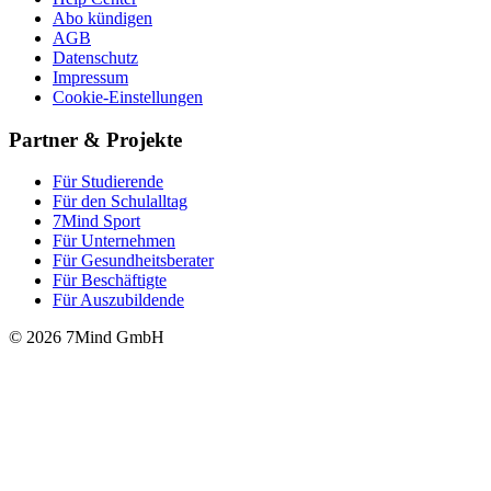
Abo kündigen
AGB
Datenschutz
Impressum
Cookie-Einstellungen
Partner & Projekte
Für Stu­die­rende
Für den Schulalltag
7Mind Sport
Für Unter­neh­men
Für Gesund­heits­be­ra­ter
Für Beschäftigte
Für Auszubildende
© 2026 7Mind GmbH