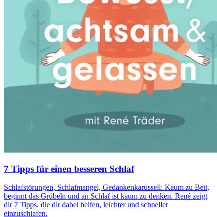
7 Tipps für einen besseren Schlaf
Schlafstörungen, Schlafmangel, Gedankenkarussell: Kaum zu Bett,
beginnt das Grübeln und an Schlaf ist kaum zu denken. René zeigt
dir 7 Tipps, die dir dabei helfen, leichter und schneller
einzuschlafen.