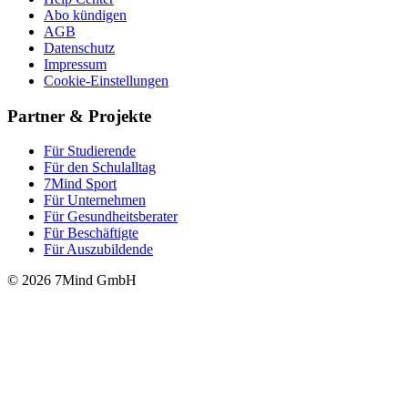
Abo kündigen
AGB
Datenschutz
Impressum
Cookie-Einstellungen
Partner & Projekte
Für Stu­die­rende
Für den Schulalltag
7Mind Sport
Für Unter­neh­men
Für Gesund­heits­be­ra­ter
Für Beschäftigte
Für Auszubildende
© 2026 7Mind GmbH