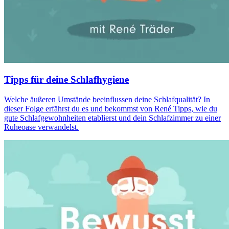
Tipps für deine Schlafhygiene
Welche äußeren Umstände beeinflussen deine Schlafqualität? In
dieser Folge erfährst du es und bekommst von René Tipps, wie du
gute Schlafgewohnheiten etablierst und dein Schlafzimmer zu einer
Ruheoase verwandelst.