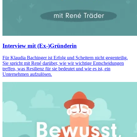
Interview mit (Ex-)Gründerin
Für Klaudia Bachinger ist Erfolg und Scheitern nicht gegenteilig.
Sie spricht mit René darüber, wie wir wichtige Entscheidungen
treffen, was Resilienz für sie bedeutet und wie es ist, ein
Unternehmen aufzulösen.