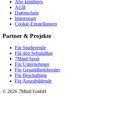
Abo kündigen
AGB
Datenschutz
Impressum
Cookie-Einstellungen
Partner & Projekte
Für Stu­die­rende
Für den Schulalltag
7Mind Sport
Für Unter­neh­men
Für Gesund­heits­be­ra­ter
Für Beschäftigte
Für Auszubildende
© 2026 7Mind GmbH