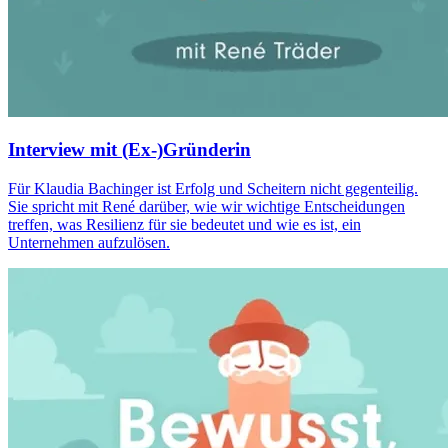
Interview mit (Ex-)Gründerin
Für Klaudia Bachinger ist Erfolg und Scheitern nicht gegenteilig.
Sie spricht mit René darüber, wie wir wichtige Entscheidungen
treffen, was Resilienz für sie bedeutet und wie es ist, ein
Unternehmen aufzulösen.