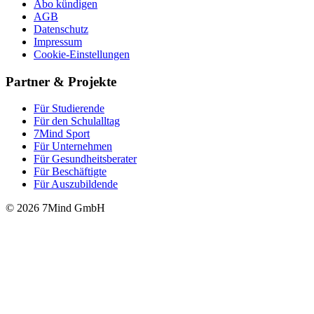
Abo kündigen
AGB
Datenschutz
Impressum
Cookie-Einstellungen
Partner & Projekte
Für Stu­die­rende
Für den Schulalltag
7Mind Sport
Für Unter­neh­men
Für Gesund­heits­be­ra­ter
Für Beschäftigte
Für Auszubildende
© 2026 7Mind GmbH