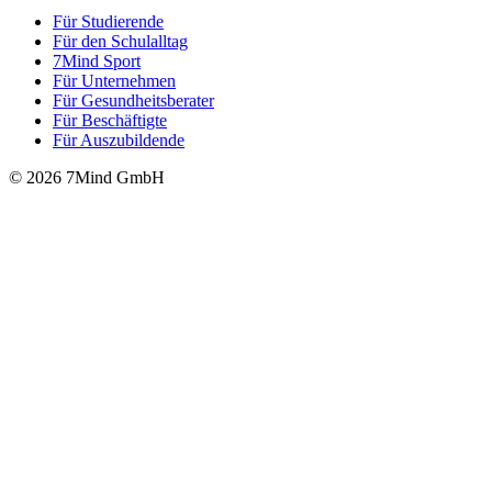
Für Stu­die­rende
Für den Schulalltag
7Mind Sport
Für Unter­neh­men
Für Gesund­heits­be­ra­ter
Für Beschäftigte
Für Auszubildende
© 2026 7Mind GmbH