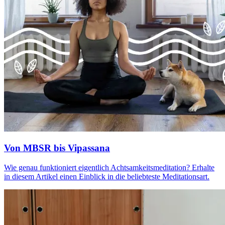
Von MBSR bis Vipassana
Wie genau funk­tio­niert eigent­lich Acht­sam­keits­me­di­ta­tion? Erhalte
in diesem Artikel einen Ein­blick in die belieb­teste Medi­ta­ti­ons­art.