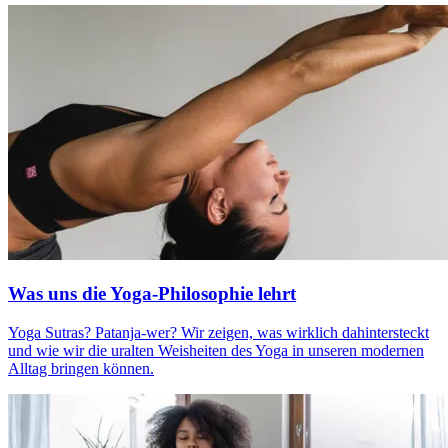
Was uns die Yoga-Philosophie lehrt
Yoga Sutras? Pata­nja-wer? Wir zeigen, was wirk­lich dahintersteckt
und wie wir die uralten Weis­hei­ten des Yoga in unse­ren moder­nen
Alltag brin­gen können.