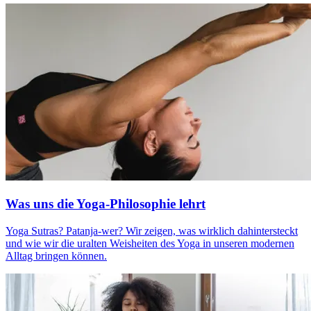
Was uns die Yoga-Philosophie lehrt
Yoga Sutras? Pata­nja-wer? Wir zeigen, was wirk­lich dahintersteckt
und wie wir die uralten Weis­hei­ten des Yoga in unse­ren moder­nen
Alltag brin­gen können.