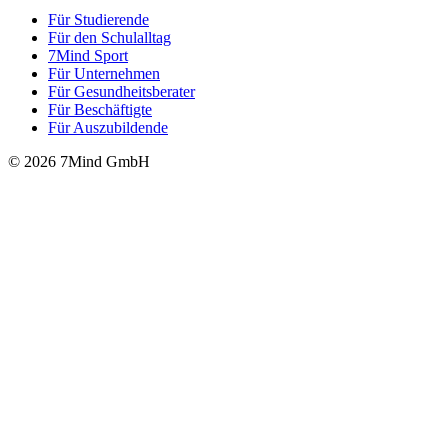
Für Stu­die­rende
Für den Schulalltag
7Mind Sport
Für Unter­neh­men
Für Gesund­heits­be­ra­ter
Für Beschäftigte
Für Auszubildende
© 2026 7Mind GmbH