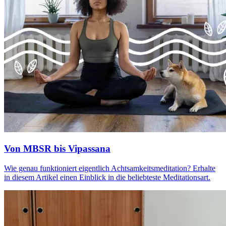
Von MBSR bis Vipassana
Wie genau funk­tio­niert eigent­lich Acht­sam­keits­me­di­ta­tion? Erhalte
in diesem Artikel einen Ein­blick in die belieb­teste Medi­ta­ti­ons­art.