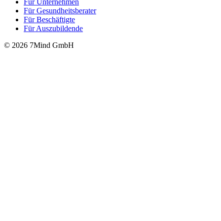
Für Unter­neh­men
Für Gesund­heits­be­ra­ter
Für Beschäftigte
Für Auszubildende
© 2026 7Mind GmbH