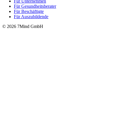
Für Unter­neh­men
Für Gesund­heits­be­ra­ter
Für Beschäftigte
Für Auszubildende
© 2026 7Mind GmbH