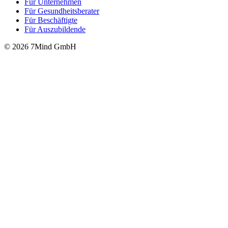
Für Unter­neh­men
Für Gesund­heits­be­ra­ter
Für Beschäftigte
Für Auszubildende
© 2026 7Mind GmbH