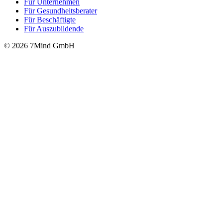
Für Unter­neh­men
Für Gesund­heits­be­ra­ter
Für Beschäftigte
Für Auszubildende
© 2026 7Mind GmbH