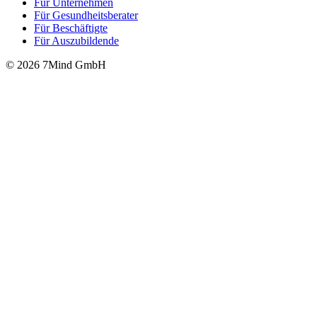
Für Unter­neh­men
Für Gesund­heits­be­ra­ter
Für Beschäftigte
Für Auszubildende
© 2026 7Mind GmbH