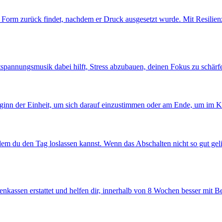
he Form zurück findet, nachdem er Druck ausgesetzt wurde. Mit Resilienz
tspannungsmusik dabei hilft, Stress abzubauen, deinen Fokus zu schärfe
Beginn der Einheit, um sich darauf einzustimmen oder am Ende, um im 
em du den Tag loslassen kannst. Wenn das Abschalten nicht so gut gelin
kenkassen erstattet und helfen dir, innerhalb von 8 Wochen besser mit