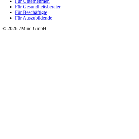
Für Unter­neh­men
Für Gesund­heits­be­ra­ter
Für Beschäftigte
Für Auszubildende
© 2026 7Mind GmbH