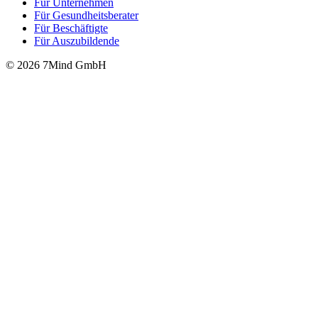
Für Unter­neh­men
Für Gesund­heits­be­ra­ter
Für Beschäftigte
Für Auszubildende
© 2026 7Mind GmbH