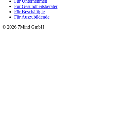
Für Unter­neh­men
Für Gesund­heits­be­ra­ter
Für Beschäftigte
Für Auszubildende
© 2026 7Mind GmbH