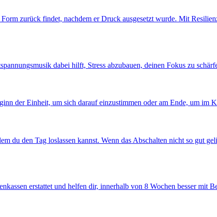
he Form zurück findet, nachdem er Druck ausgesetzt wurde. Mit Resilienz
tspannungsmusik dabei hilft, Stress abzubauen, deinen Fokus zu schärfe
Beginn der Einheit, um sich darauf einzustimmen oder am Ende, um im 
em du den Tag loslassen kannst. Wenn das Abschalten nicht so gut gelin
kenkassen erstattet und helfen dir, innerhalb von 8 Wochen besser mit